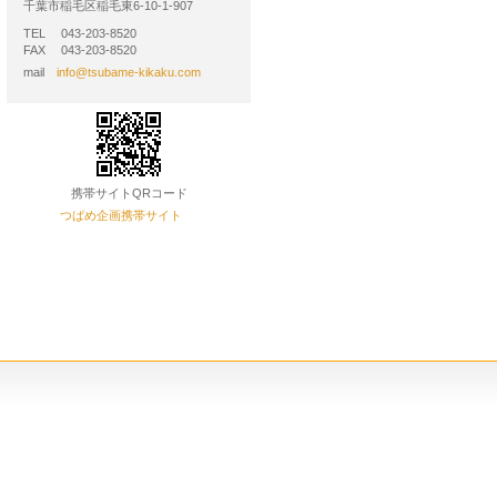
千葉市稲毛区稲毛東6-10-1-907
TEL 043-203-8520
FAX 043-203-8520
mail
info@tsubame-kikaku.com
携帯サイトQRコード
つばめ企画携帯サイト