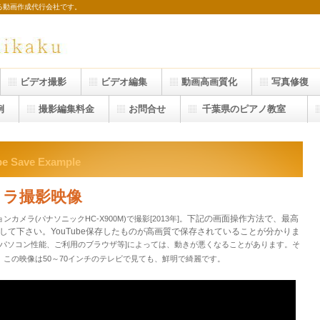
る動画作成代行会社です。
ビデオ撮影
ビデオ編集
動画高画質化
写真修復
例
撮影編集料金
お問合せ
千葉県のピアノ教室
e Save Example
メラ撮影映像
下記の画面操作方法で、最高
ラ(パナソニックHC-X900M)で撮影[2013年]。
で視聴して下さい。YouTube保存したものが高画質で保存されていることが分かりま
、パソコン性能、ご利用のブラウザ等]によっては、動きが悪くなることがあります。そ
この映像は50～70インチのテレビで見ても、鮮明で綺麗です。