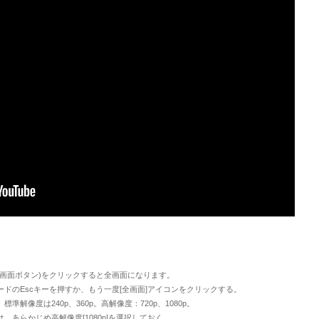
画面ボタン)をクリックすると全画面になります。
cキーを押すか、もう一度[全画面]アイコンをクリックする。
解像度は240p、360p。高解像度：720p、1080p。
じめ高解像度[1080p]を選択しておく。