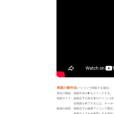
画面の操作法
(パソコンで閲覧する場合)
再生の開始：画面中央の▶をクリックする。
画面サイズ：画面右下の長方形のアイコン(全
全画面を終了するには、キーボードのEs
動画の画質：画面右下の歯車アイコンで選択。標準
画面サイズを全画面にする場合は、あらか