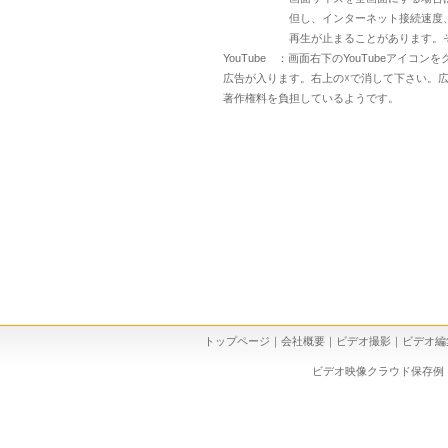
但し、インターネット接続速度、パソコ
再生が止まることがあります。その場
YouTube ：画面右下のYouTubeアイコ
広告が入ります。右上の☓で消して下さい。広
著作権料を負担しているようです。
トップページ
｜
会社概要
｜
ビデオ撮影
｜
ビデオ編
ビデオ映像クラウド保存例