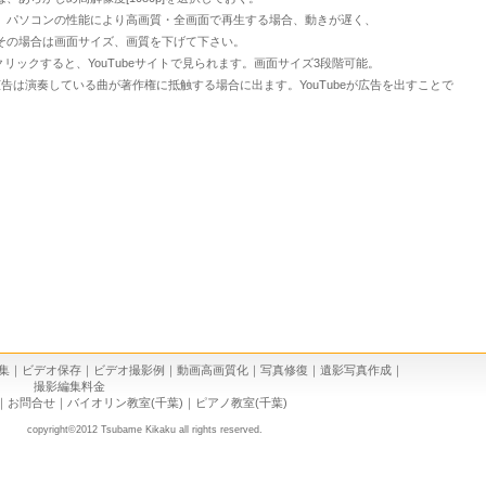
ンの性能により高画質・全画面で再生する場合、動きが遅く、
合は画面サイズ、画質を下げて下さい。
ンをクリックすると、YouTubeサイトで見られます。画面サイズ3段階可能。
告は演奏している曲が著作権に抵触する場合に出ます。YouTubeが広告を出すことで
集
｜
ビデオ保存
｜
ビデオ撮影例
｜
動画高画質化
｜
写真修復
｜
遺影写真作成
｜
撮影編集料金
｜
お問合せ
｜
バイオリン教室(千葉)
｜
ピアノ教室(千葉)
copyright©2012 Tsubame Kikaku all rights reserved.